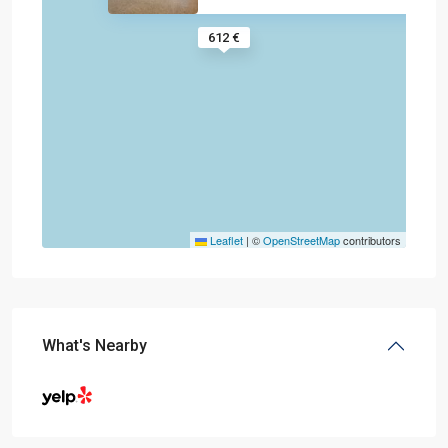
612 €
Leaflet
|
©
OpenStreetMap
contributors
What's Nearby