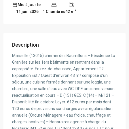
Mis à jour le :
2
1 Chambres
42 m
11 juin 2026
Description
Marseille (13015) chemin des Baumillons – Résidence La
Granière sur les 1ers bâtiments en rentrant dans la
copropriété. En rez-de-chaussée, Appartement T2
Exposition Est / Ouest d'environ 43 m² composé d'un
séjour, une cuisine fermée donnant sur une loggia, une
chambre, une salle d'eau avec WC. DPE ancienne version
réactualisation en cours – D (151) GES: C (14) – M/121 –
Disponibilité fin octobre Loyer: 612 euros par mois dont
120 euros de provisions sur charges avec régularisation
annuelle (Ordure Ménagère + eau froide, chauffage et
charges locatives) – Honoraires agence à charge du
locataire: 341.52 euros TTC dont 128.07 euros TTC pour