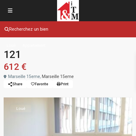
Recherchez un bien
Loué
Appartement
121
612 €
Marseille 15eme,
Marseille 15eme
Share
Favorite
Print
Loué