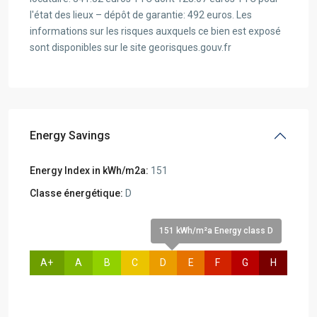
l'état des lieux – dépôt de garantie: 492 euros. Les
informations sur les risques auxquels ce bien est exposé
sont disponibles sur le site georisques.gouv.fr
Energy Savings
Energy Index in kWh/m2a:
151
Classe énergétique:
D
151 kWh/m²a Energy class D
A+
A
B
C
D
E
F
G
H