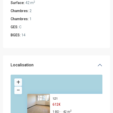
2
Surface:
42 m
Chambres:
2
Chambres:
1
GES:
C
BGES:
14
Localisation
121
612€
2
1 BD
42 m
·
·