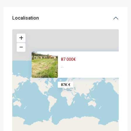
Localisation
87 000€
·
·
87K €