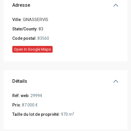
Adresse
Ville:
GINASSERVIS
State/County:
83
Code postal:
83560
Open In Google Maps
Détails
Réf. web:
29994
Prix:
87 000 €
2
Taille du lot de propriété:
970 m