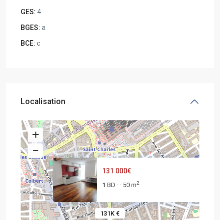
GES:
4
BGES:
a
BCE:
c
Localisation
131 000€
2
1 BD
50 m
·
·
131K €