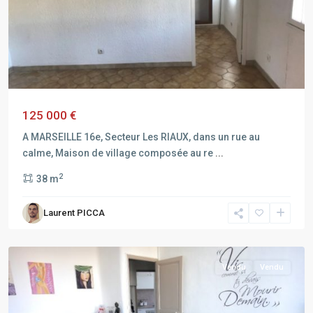
125 000 €
A MARSEILLE 16e, Secteur Les RIAUX, dans un rue au
calme, Maison de village composée au re
...
2
38 m
MARSEILLE
Laurent PICCA
16EME
ARRONDISSEMENT
Vendu
Vendu