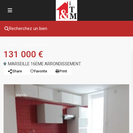
Recherchez un bien
Vendu
Appartement
131 000 €
MARSEILLE 16EME ARRONDISSEMENT
Share
Favorite
Print
Vendu