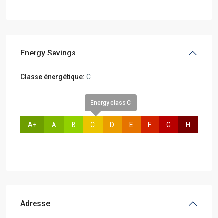
Energy Savings
Classe énergétique:
C
Energy class C
A+
A
B
C
D
E
F
G
H
Adresse