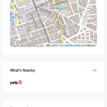
Leaflet
|
©
OpenStreetMap
contributors
What's Nearby