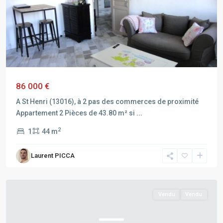
86 000 €
A St Henri (13016), à 2 pas des commerces de proximité
Appartement 2 Pièces de 43.80 m² si
...
2
1
44 m
MARSEILLE
Laurent PICCA
16EME
ARRONDISSEMENT
Vendu
Vendu