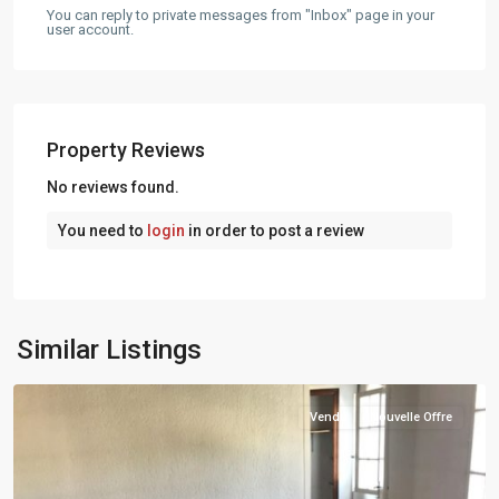
You can reply to private messages from "Inbox" page in your
user account.
Property Reviews
No reviews found.
You need to
login
in order to post a review
MARSEILLE
16EME
Similar Listings
ARRONDISSEMENT
Vendu
Nouvelle Offre