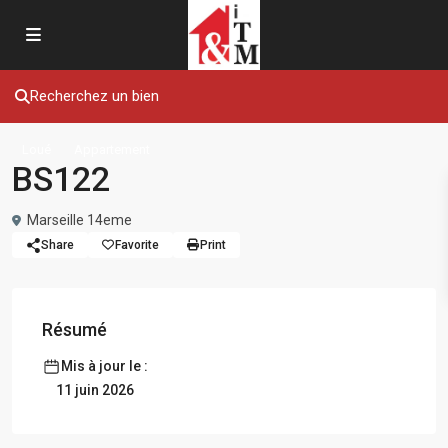
Recherchez un bien
Loué
Appartement
BS122
Marseille 14eme
Share
Favorite
Print
Résumé
Mis à jour le :
11 juin 2026