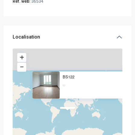
Réf. web:
36534
Localisation
BS122
·
·