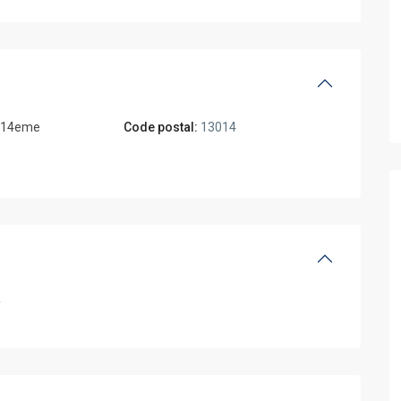
e 14eme
Code postal:
13014
2