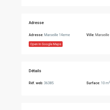
Adresse
Adresse:
Marseille 14eme
Ville:
Marseill
Open In Google Maps
Détails
Réf. web:
36385
Surface:
10 m