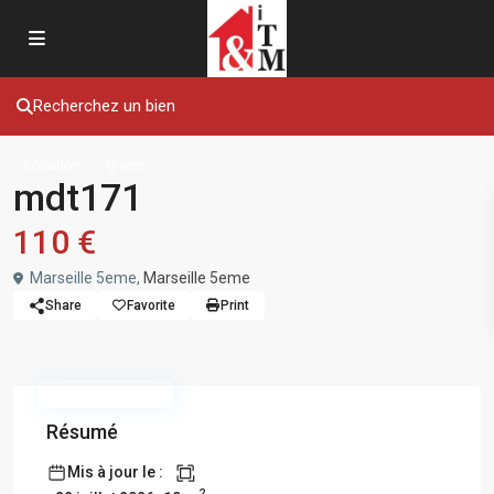
Recherchez un bien
Location
divers
mdt171
110 €
Marseille 5eme,
Marseille 5eme
Share
Favorite
Print
Nouvelle Offre
Résumé
Mis à jour le :
2