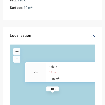
Prix:
110 €
2
Surface:
10 m
Localisation
mdt171
110€
2
10 m
·
·
110 €