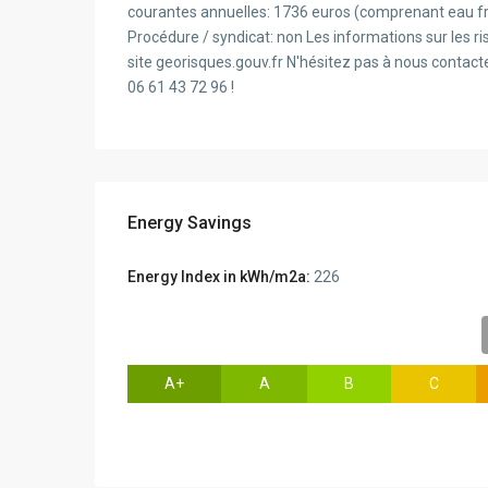
courantes annuelles: 1736 euros (comprenant eau fr
Procédure / syndicat: non Les informations sur les ri
site georisques.gouv.fr N'hésitez pas à nous contacte
06 61 43 72 96 !
Energy Savings
Energy Index in kWh/m2a:
226
A+
A
B
C