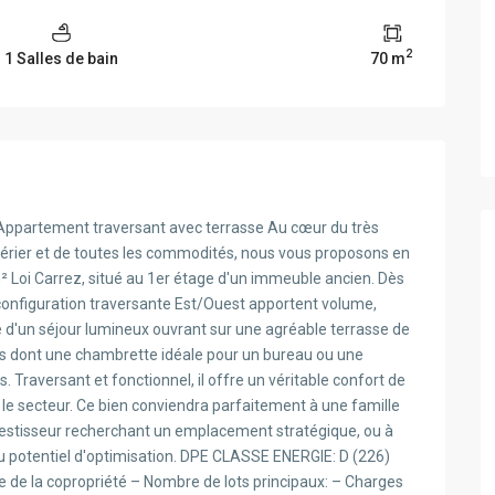
2
1 Salles de bain
70 m
Appartement traversant avec terrasse Au cœur du très
érier et de toutes les commodités, nous vous proposons en
² Loi Carrez, situé au 1er étage d'un immeuble ancien. Dès
a configuration traversante Est/Ouest apportent volume,
 d'un séjour lumineux ouvrant sur une agréable terrasse de
es dont une chambrette idéale pour un bureau ou une
 Traversant et fonctionnel, il offre un véritable confort de
ns le secteur. Ce bien conviendra parfaitement à une famille
investisseur recherchant un emplacement stratégique, ou à
u potentiel d'optimisation. DPE CLASSE ENERGIE: D (226)
de la copropriété – Nombre de lots principaux: – Charges