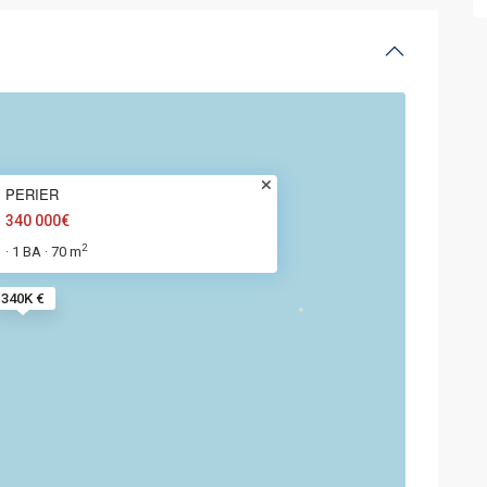
PERIER
340 000€
2
1 BA
70 m
·
·
340K €