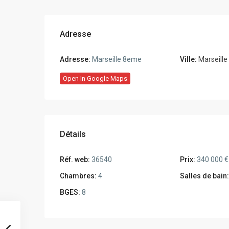
Adresse
Adresse:
Marseille 8eme
Ville:
Marseill
Open In Google Maps
Détails
Réf. web:
36540
Prix:
340 000 €
Chambres:
4
Salles de bain:
BGES:
8