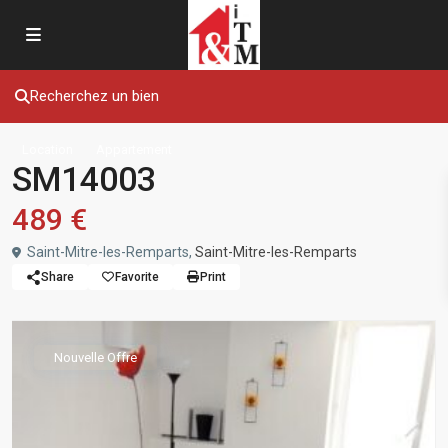
Recherchez un bien
Location
Appartement
SM14003
489 €
Saint-Mitre-les-Remparts,
Saint-Mitre-les-Remparts
Share
Favorite
Print
Nouvelle Offre