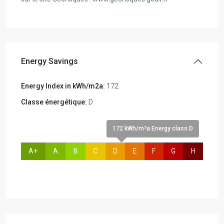
Energy Savings
Energy Index in kWh/m2a:
172
Classe énergétique:
D
172 kWh/m²a Energy class D
A+
A
B
C
D
E
F
G
H