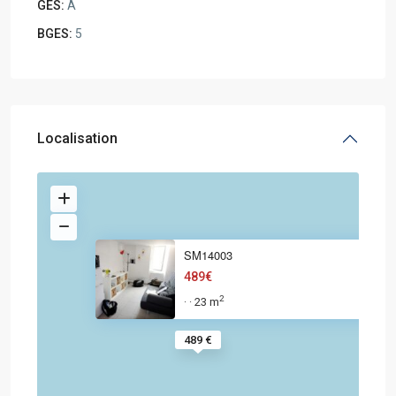
GES:
A
BGES:
5
Localisation
SM14003
489€
2
23 m
·
·
489 €