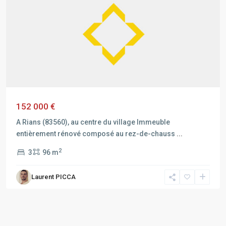
152 000 €
A Rians (83560), au centre du village Immeuble
entièrement rénové composé au rez-de-chauss
...
2
3
96 m
Laurent PICCA