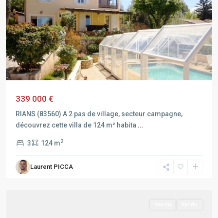
339 000 €
RIANS (83560) A 2 pas de village, secteur campagne,
découvrez cette villa de 124 m² habita
...
2
3
124 m
Laurent PICCA
RIANS
Vendu
Vendu