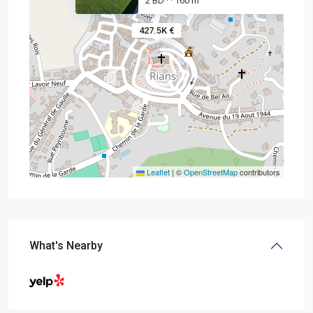
2 BD
160 m
·
·
427.5K €
Leaflet
|
©
OpenStreetMap
contributors
What's Nearby