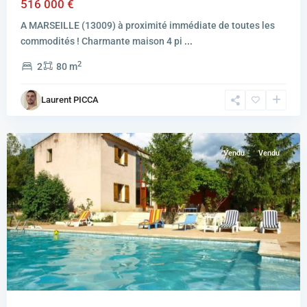
516 000 €
A MARSEILLE (13009) à proximité immédiate de toutes les
commodités ! Charmante maison 4 pi
...
2
2
80 m
Laurent PICCA
APT
Vendu
Vendu