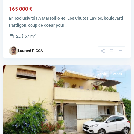
165 000 €
En exclusivité ! A Marseille 4e, Les Chutes Lavies, boulevard
Pardigon, coup de coeur pour
...
2
2
67 m
MARSEILLE
Laurent PICCA
16EME
ARRONDISSEMENT
Vendu
Vendu