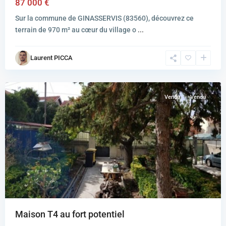
87 000 €
Sur la commune de GINASSERVIS (83560), découvrez ce
terrain de 970 m² au cœur du village o
...
MARSEILLE
Laurent PICCA
9EME
ARRONDISSEMENT
Vendu
Vendu
Maison T4 au fort potentiel