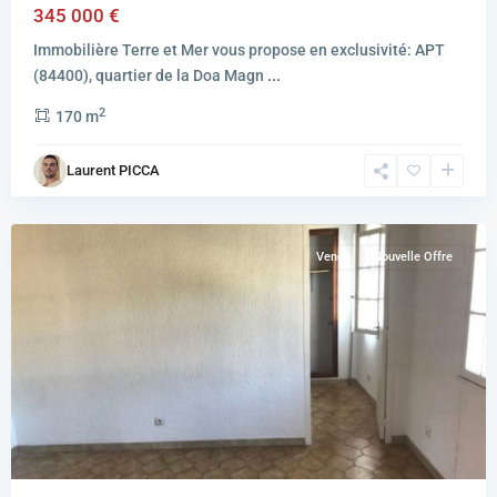
345 000 €
Immobilière Terre et Mer vous propose en exclusivité: APT
(84400), quartier de la Doa Magn
...
2
170 m
MARSEILLE
Laurent PICCA
16EME
ARRONDISSEMENT
Vendu
Nouvelle Offre