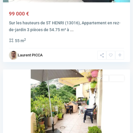
99 000 €
Sur les hauteurs de ST HENRI (13016), Appartement en rez-
de-jardin 3 pièces de 54.75 m² à
...
2
55 m
MARSEILLE
Laurent PICCA
16EME
ARRONDISSEMENT
Vendu
Vendu