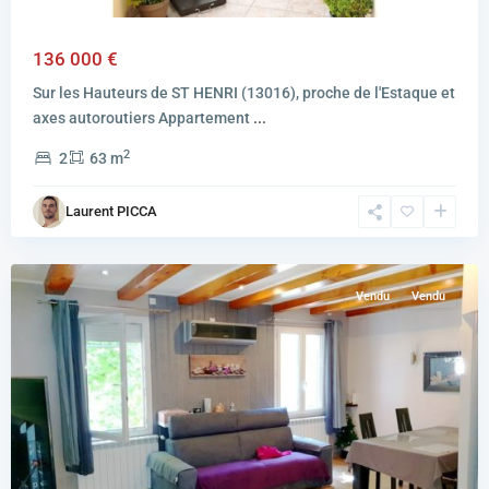
136 000 €
Sur les Hauteurs de ST HENRI (13016), proche de l'Estaque et
axes autoroutiers Appartement
...
2
2
63 m
Laurent PICCA
L'ESTAQUE
Vendu
Vendu