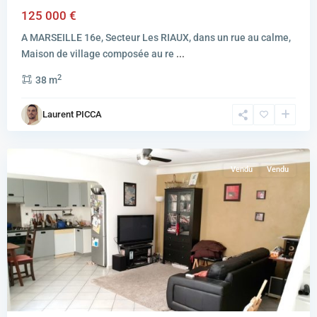
125 000 €
A MARSEILLE 16e, Secteur Les RIAUX, dans un rue au calme,
Maison de village composée au re
...
2
38 m
MARSEILLE
Laurent PICCA
4EME
ARRONDISSEMENT
Vendu
Vendu