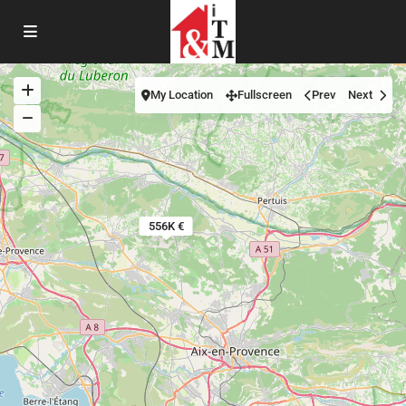
My Location
Fullscreen
Prev
Next
556K €