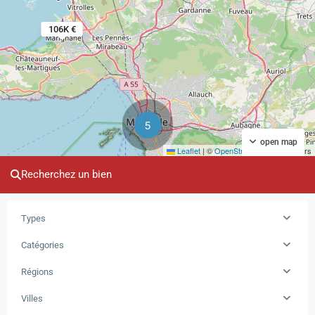
106K €
5
open map
Leaflet
|
©
OpenStreetMap
contributors
Recherchez un bien
Types
Catégories
Régions
Villes