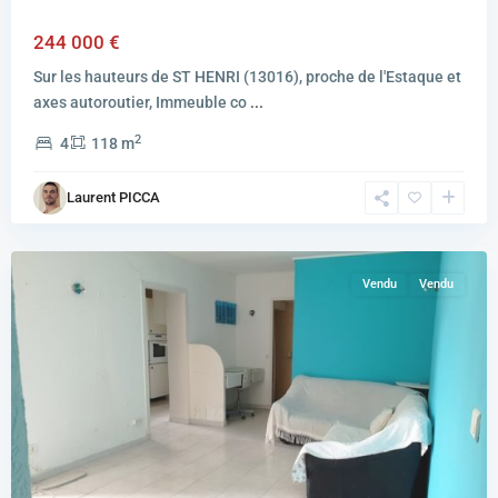
244 000 €
Sur les hauteurs de ST HENRI (13016), proche de l'Estaque et
axes autoroutier, Immeuble co
...
2
4
118 m
MARSEILLE
Laurent PICCA
16EME
ARRONDISSEMENT
Vendu
Vendu