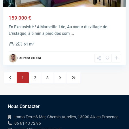
159 000 €
En Exclusivité ! A Marseille 16e, Au coeur du village de
L'Estaque, à 5 min à pied des com
...
2
2
61 m
Laurent PICCA
1
2
3
Nous Contacter
Immo Terre & Mer, Chemin Aurelien, 13090 Aix en Provence
06 61 43 72 96