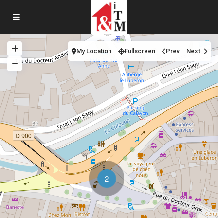
My Location
Fullscreen
Prev
Next
2