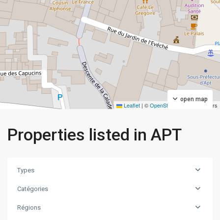
open map
Leaflet
|
©
OpenStreetMap
contributors
Properties listed in APT
Types
Catégories
Régions