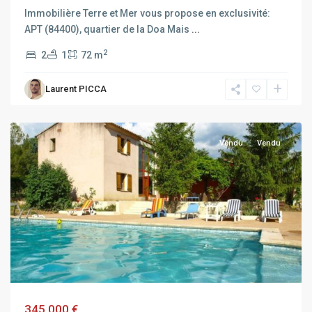
Immobilière Terre et Mer vous propose en exclusivité:
APT (84400), quartier de la Doa Mais
...
2
2
1
72 m
Laurent PICCA
APT
Vendu
Vendu
345 000 €