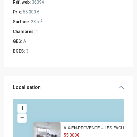
Réf. web:
36394
Prix:
55 000 €
2
Surface:
23 m
Chambres:
1
GES:
A
BGES:
3
Localisation
AIX-EN-PROVENCE – LES FACULTES
55 000€