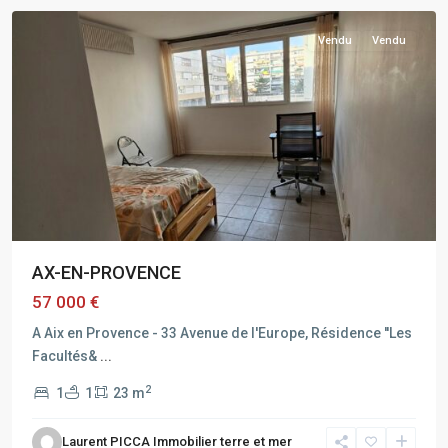
Vendu
Vendu
AX-EN-PROVENCE
57 000 €
A Aix en Provence - 33 Avenue de l'Europe, Résidence ''Les
Facultés&
...
2
1
1
23 m
AIX
Laurent PICCA Immobilier terre et mer
EN