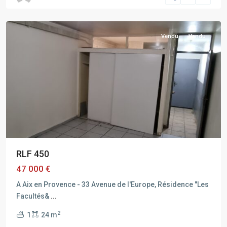
PROVENCE
Vendu
Vendu
RLF 450
47 000 €
A Aix en Provence - 33 Avenue de l'Europe, Résidence ''Les
Facultés&
...
2
1
24 m