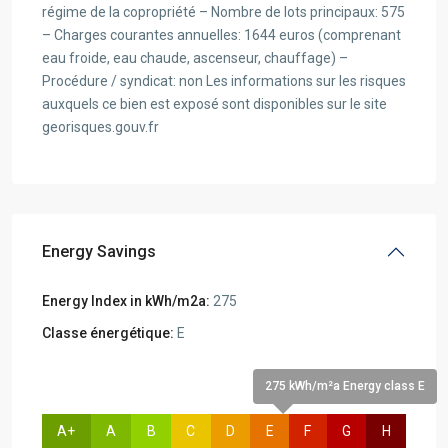
régime de la copropriété – Nombre de lots principaux: 575
– Charges courantes annuelles: 1644 euros (comprenant
eau froide, eau chaude, ascenseur, chauffage) –
Procédure / syndicat: non Les informations sur les risques
auxquels ce bien est exposé sont disponibles sur le site
georisques.gouv.fr
Energy Savings
Energy Index in kWh/m2a:
275
Classe énergétique:
E
275 kWh/m²a Energy class E
A+
A
B
C
D
E
F
G
H