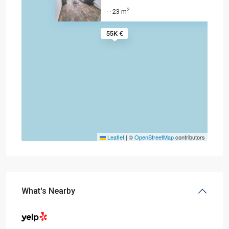
2
23 m
·
·
55K €
Leaflet
|
©
OpenStreetMap
contributors
What's Nearby