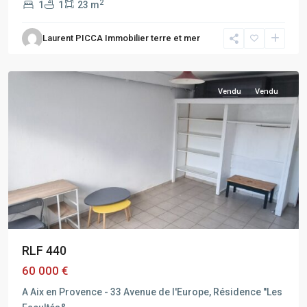
2
1
1
23 m
AIX
Laurent PICCA Immobilier terre et mer
EN
PROVENCE
Vendu
Vendu
RLF 440
60 000 €
A Aix en Provence - 33 Avenue de l'Europe, Résidence ''Les