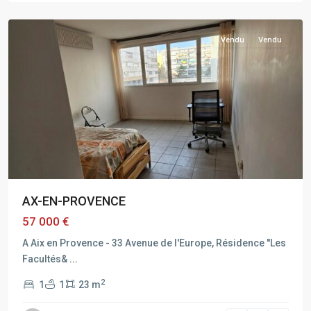
PROVENCE
Vendu
Vendu
AX-EN-PROVENCE
57 000 €
A Aix en Provence - 33 Avenue de l'Europe, Résidence ''Les
Facultés&
...
2
1
1
23 m
AIX