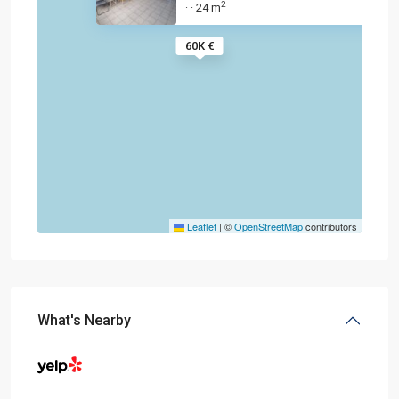
2
24 m
·
·
60K €
Leaflet
|
©
OpenStreetMap
contributors
What's Nearby