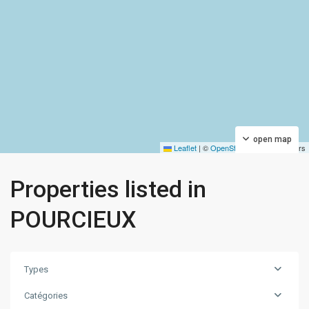
open map
Leaflet
|
©
OpenStreetMap
contributors
Properties listed in
POURCIEUX
Types
Catégories