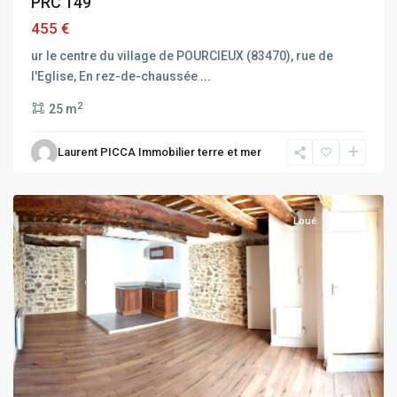
PRC 149
455 €
ur le centre du village de POURCIEUX (83470), rue de
l'Eglise, En rez-de-chaussée
...
2
25 m
Laurent PICCA Immobilier terre et mer
POURCIEUX
Loué
Loué