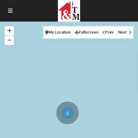
My Location
Fullscreen
Prev
Next
2