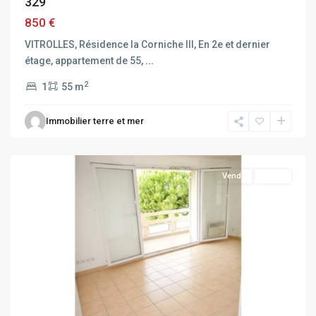
329
850 €
VITROLLES, Résidence la Corniche III, En 2e et dernier
étage, appartement de 55,
...
2
1
55 m
Immobilier terre et mer
VITROLLES
Vendu
Vendu