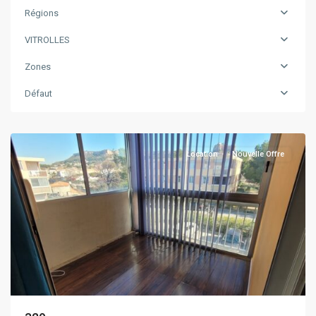
Régions
VITROLLES
Zones
Défaut
VITROLLES
Location
Nouvelle Offre