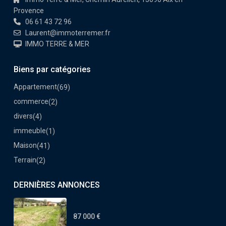
Provence
06 61 43 72 96
Laurent@immoterremer.fr
IMMO TERRE & MER
Biens par catégories
Appartement
(69)
commerce
(2)
divers
(4)
immeuble
(1)
Maison
(41)
Terrain
(2)
DERNIÈRES ANNONCES
87 000 €