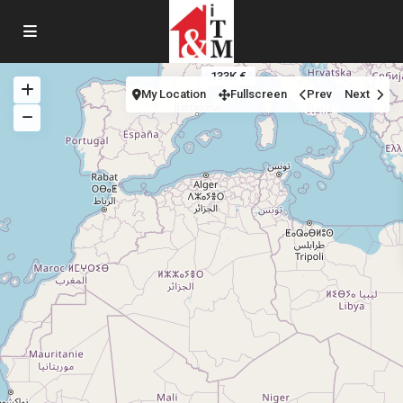
133K €
My Location
Fullscreen
Prev
Next