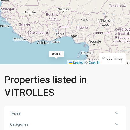
850 €
open map
Leaflet
|
©
OpenStreetMap
contributors
Properties listed in
VITROLLES
Types
Catégories